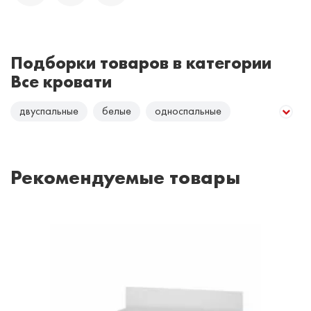
Подборки товаров в категории
Все кровати
двуспальные
белые
односпальные
полуторные
с обивкой
светлое дерево
темное дерево
Рекомендуемые товары