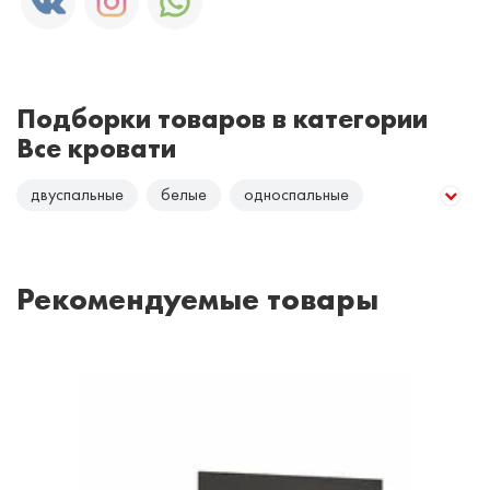
Подборки товаров в категории
Все кровати
двуспальные
белые
односпальные
полуторные
с обивкой
светлое дерево
темное дерево
Рекомендуемые товары