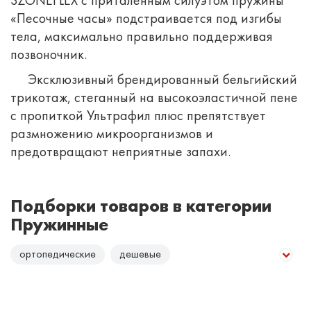
3ZONEFLEX с приталенным силуэтом пружины
«Песочные часы» подстраивается под изгибы
тела, максимально правильно поддерживая
позвоночник.
Эксклюзивный брендированный бельгийский
трикотаж, стеганный на высокоэластичной пене
с пропиткой Ультрафил плюс препятствует
размножению микроорганизмов и
предотвращают неприятные запахи.
Подборки товаров в категории
Пружинные
ортопедические
дешевые
нагрузка до 140 кг/сп. место
нагрузка до 110 кг/сп. место