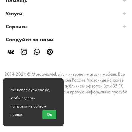
Помощь
Услуги
Сервисы
Следуйте за нами
2014-2024 © MordoviaMebel.ru - интернет-магазин мебели. Все
права защищены. Доставка по всей России. Указанные на сайте
цены и информация не являются публичной офертой (ст.435 ГК
Мы используем cookie,
РФ). Стоимость, наличие товара и прочую информацию просьба
уточнять в офисах продаж.
чтобы сделать
пользование сайтом
Мы принимаем к оплате:
проще
.
Ок