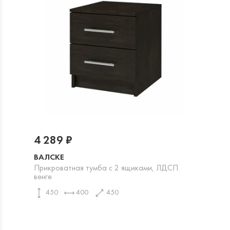
4 289 ₽
ВАЛСКЕ
Прикроватная тумба с 2 ящиками, ЛДСП
венге
450
400
450