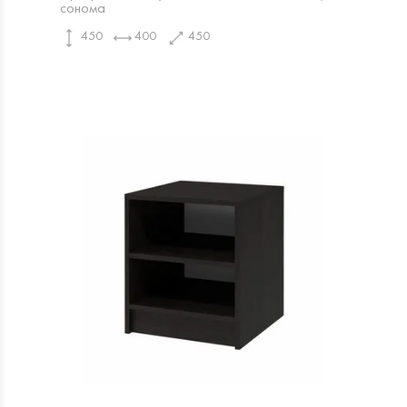
сонома
450
400
450