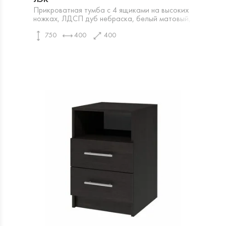
Прикроватная тумба с 4 ящиками на высоких
ножках, ЛДСП дуб небраска, белый матовый,
серый
750
400
400