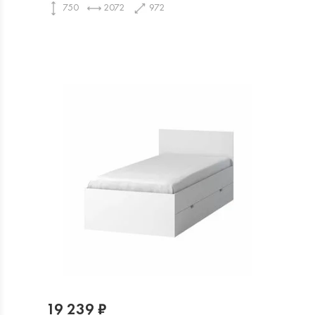
750
2072
972
19 239 ₽