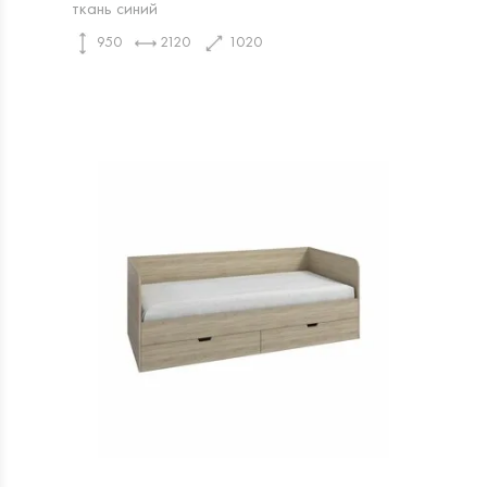
ткань синий
950
2120
1020