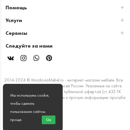
Помощь
Услуги
Сервисы
Следуйте за нами
2014-2024 © MordoviaMebel.ru - интернет-магазин мебели. Все
права защищены. Доставка по всей России. Указанные на сайте
цены и информация не являются публичной офертой (ст.435 ГК
Мы используем cookie,
РФ). Стоимость, наличие товара и прочую информацию просьба
уточнять в офисах продаж.
чтобы сделать
пользование сайтом
Мы принимаем к оплате:
проще
.
Ок