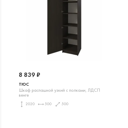
8 839 ₽
ТЮС
Шкаф распашной узкий с полками, ЛДСП
венге
2020
500
500