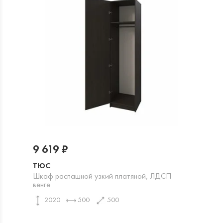
9 619 ₽
ТЮС
Шкаф распашной узкий платяной, ЛДСП
венге
2020
500
500