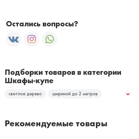
Остались вопросы?
Подборки товаров в категории
Шкафы-купе
светлое дерево
шириной до 2 метров
шириной от 2 до 3 метров
шириной больше 3 метров
темное дерево
Рекомендуемые товары
белые