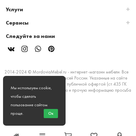
Услуги
Сервисы
Следуйте за нами
2014-2024 © MordoviaMebel.ru - интернет-магазин мебели. Все
права защищены. Доставка по всей России. Указанные на сайте
цены и информация не являются публичной офертой (ст.435 ГК
Мы используем cookie,
РФ). Стоимость, наличие товара и прочую информацию просьба
уточнять в офисах продаж.
чтобы сделать
пользование сайтом
Мы принимаем к оплате:
проще
.
Ок