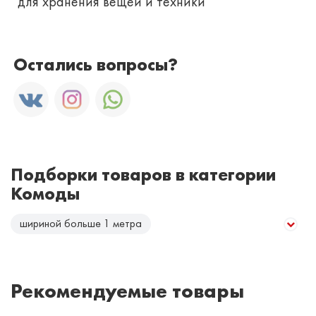
для хранения вещей и техники
Остались вопросы?
Подборки товаров в категории
Комоды
шириной больше 1 метра
шириной меньше 1 метра
глянцевые
в скандинавском стиле
открытие от нажатия
Рекомендуемые товары