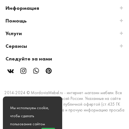
Информация
Помощь
Услуги
Сервисы
Следуйте за нами
2014-2024 © MordoviaMebel.ru - интернет-магазин мебели. Все
права защищены. Доставка по всей России. Указанные на сайте
цены и информация не являются публичной офертой (ст.435 ГК
Мы используем cookie,
РФ). Стоимость, наличие товара и прочую информацию просьба
уточнять в офисах продаж.
чтобы сделать
пользование сайтом