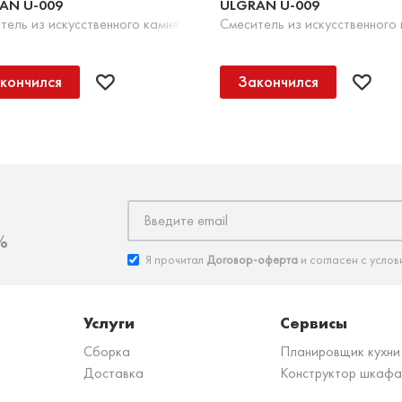
AN U-009
ULGRAN U-009
а-черный
тель из искусственного камня, 343 Антрацит
Смеситель из искусственного
кончился
Закончился
%
Я прочитал
Договор-оферта
и согласен с услов
Услуги
Сервисы
Сборка
Планировщик кухни
Доставка
Конструктор шкафа
з