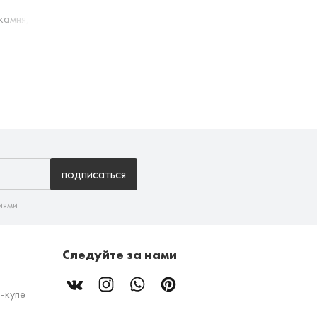
 камня, 342 Графитовый
подписаться
иями
Следуйте за нами
-купе