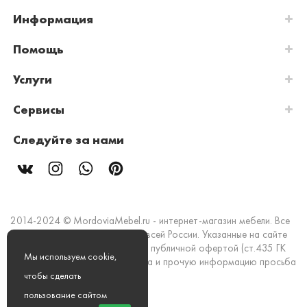
Информация
Помощь
Услуги
Сервисы
Следуйте за нами
2014-2024 © MordoviaMebel.ru - интернет-магазин мебели. Все
права защищены. Доставка по всей России. Указанные на сайте
цены и информация не являются публичной офертой (ст.435 ГК
Мы используем cookie,
РФ). Стоимость, наличие товара и прочую информацию просьба
уточнять в офисах продаж.
чтобы сделать
пользование сайтом