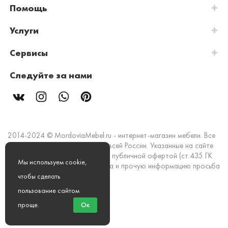
Помощь
Услуги
Сервисы
Следуйте за нами
2014-2024 © MordoviaMebel.ru - интернет-магазин мебели. Все
права защищены. Доставка по всей России. Указанные на сайте
цены и информация не являются публичной офертой (ст.435 ГК
Мы используем cookie,
РФ). Стоимость, наличие товара и прочую информацию просьба
уточнять в офисах продаж.
чтобы сделать
пользование сайтом
Мы принимаем к оплате:
проще
.
Ок