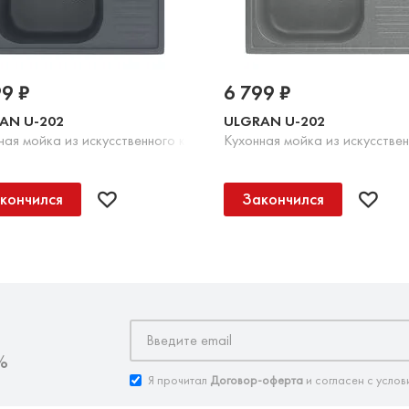
99 ₽
6 799 ₽
AN U-202
ULGRAN U-202
Шоколад
ная мойка из искусственного камня, 343 Антрацит
Кухонная мойка из искусстве
кончился
Закончился
%
Я прочитал
Договор-оферта
и согласен с услов