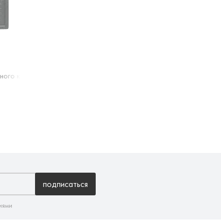
нного камня, 342 Графитовый
подписаться
иями