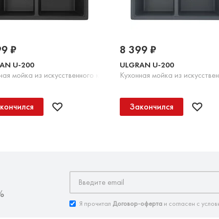
99 ₽
8 399 ₽
AN U-200
ULGRAN U-200
Шоколад
ная мойка из искусственного камня, 344 Ультра-черный
Кухонная мойка из искусстве
кончился
Закончился
%
Я прочитал
Договор-оферта
и согласен с услов