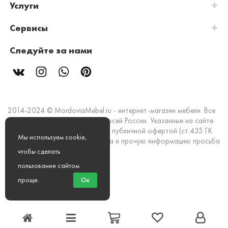
Услуги
Сервисы
Следуйте за нами
2014-2024 © MordoviaMebel.ru - интернет-магазин мебели. Все
права защищены. Доставка по всей России. Указанные на сайте
цены и информация не являются публичной офертой (ст.435 ГК
Мы используем cookie,
РФ). Стоимость, наличие товара и прочую информацию просьба
уточнять в офисах продаж.
чтобы сделать
пользование сайтом
Мы принимаем к оплате:
проще
.
Ок