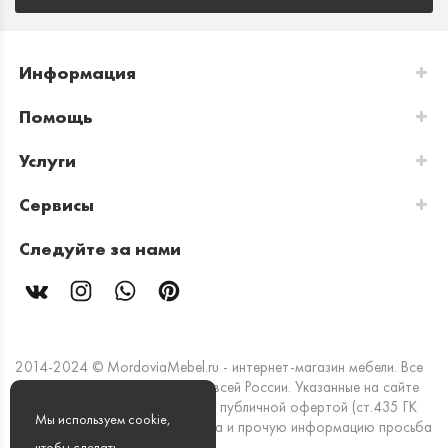
Информация
Помощь
Услуги
Сервисы
Следуйте за нами
2014-2024 © MordoviaMebel.ru - интернет-магазин мебели. Все
права защищены. Доставка по всей России. Указанные на сайте
цены и информация не являются публичной офертой (ст.435 ГК
Мы используем cookie,
РФ). Стоимость, наличие товара и прочую информацию просьба
уточнять в офисах продаж.
чтобы сделать