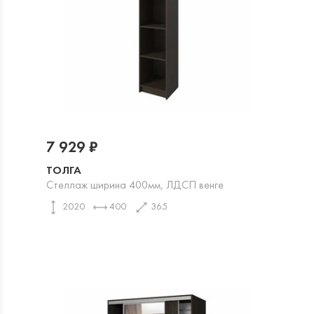
7 929 ₽
ТОЛГА
Стеллаж ширина 400мм, ЛДСП венге
2020
400
365