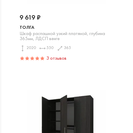
9 619 ₽
ТОЛГА
Шкаф распашной узкий платяной, глубина
365мм, ЛДСП венге
2020
550
365
3 отзывов