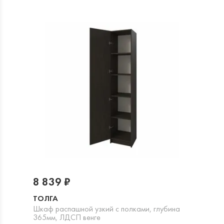
8 839 ₽
ТОЛГА
Шкаф распашной узкий с полками, глубина
365мм, ЛДСП венге