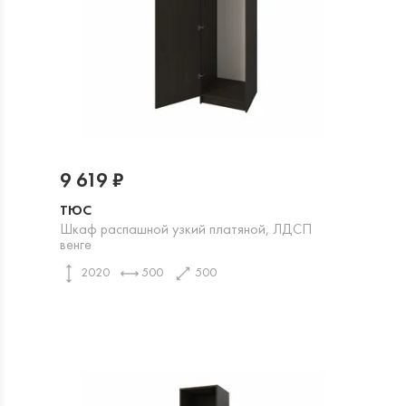
9 619 ₽
ТЮС
Шкаф распашной узкий платяной, ЛДСП
венге
2020
500
500