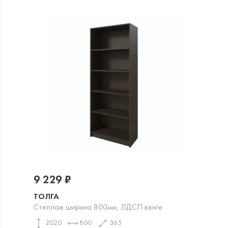
9 229 ₽
ТОЛГА
Стеллаж ширина 800мм, ЛДСП венге
2020
800
365