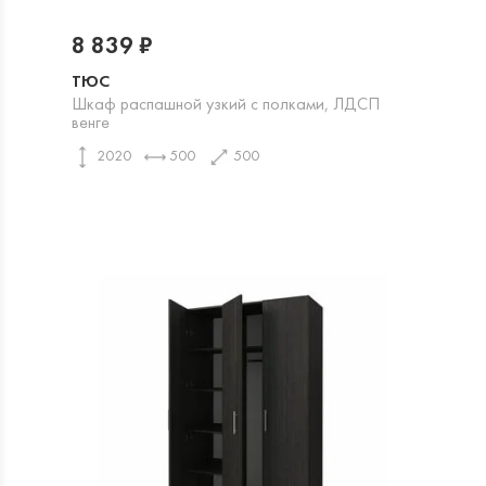
8 839 ₽
ТЮС
Шкаф распашной узкий с полками, ЛДСП
венге
2020
500
500