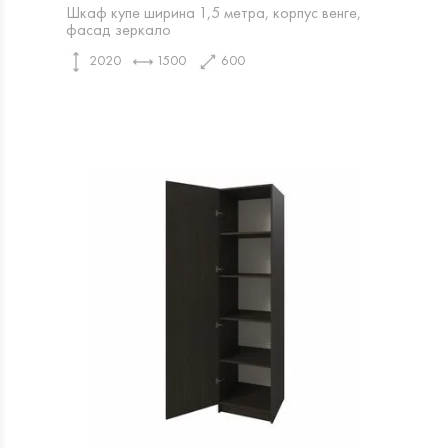
Шкаф купе ширина 1,5 метра, корпус венге,
фасад зеркало
2020
1500
600