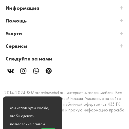
Информация
Помощь
Услуги
Сервисы
Следуйте за нами
2014-2024 © MordoviaMebel.ru - интернет-магазин мебели. Все
права защищены. Доставка по всей России. Указанные на сайте
цены и информация не являются публичной офертой (ст.435 ГК
Мы используем cookie,
РФ). Стоимость, наличие товара и прочую информацию просьба
уточнять в офисах продаж.
чтобы сделать
пользование сайтом