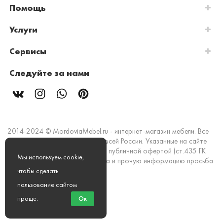
Помощь
Услуги
Сервисы
Следуйте за нами
2014-2024 © MordoviaMebel.ru - интернет-магазин мебели. Все
права защищены. Доставка по всей России. Указанные на сайте
цены и информация не являются публичной офертой (ст.435 ГК
Мы используем cookie,
РФ). Стоимость, наличие товара и прочую информацию просьба
уточнять в офисах продаж.
чтобы сделать
пользование сайтом
Мы принимаем к оплате:
проще
.
Ок