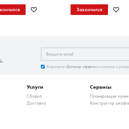
кончился
Закончился
%
Я прочитал
Договор-оферта
и согласен с услов
Услуги
Сервисы
Сборка
Планировщик кухни
Доставка
Конструктор шкафа
з