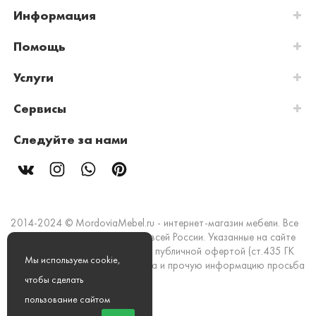
Информация
Помощь
Услуги
Сервисы
Следуйте за нами
2014-2024 © MordoviaMebel.ru - интернет-магазин мебели. Все
права защищены. Доставка по всей России. Указанные на сайте
цены и информация не являются публичной офертой (ст.435 ГК
Мы используем cookie,
РФ). Стоимость, наличие товара и прочую информацию просьба
уточнять в офисах продаж.
чтобы сделать
пользование сайтом