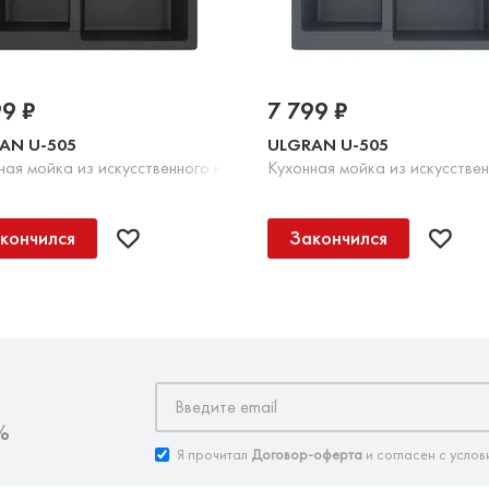
99 ₽
7 799 ₽
AN U-505
ULGRAN U-505
Шоколад
ная мойка из искусственного камня, 344 Ультра-черный
Кухонная мойка из искусстве
кончился
Закончился
%
Я прочитал
Договор-оферта
и согласен с услов