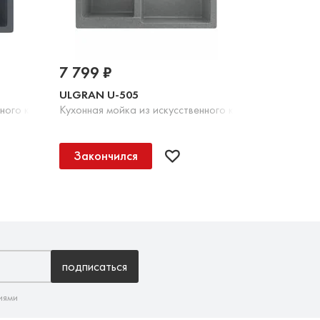
7 799 ₽
ULGRAN U-505
нного камня, 343 Антрацит
Кухонная мойка из искусственного камня, 342 Графит
Закончился
подписаться
иями