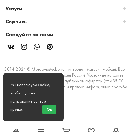
Услуги
Сервисы
Следуйте за нами
2014-2024 © MordoviaMebel.ru - интернет-магазин мебели. Все
права защищены. Доставка по всей России. Указанные на сайте
цены и информация не являются публичной офертой (ст.435 ГК
Мы используем cookie,
РФ). Стоимость, наличие товара и прочую информацию просьба
уточнять в офисах продаж.
чтобы сделать
пользование сайтом
Мы принимаем к оплате:
проще
.
Ок