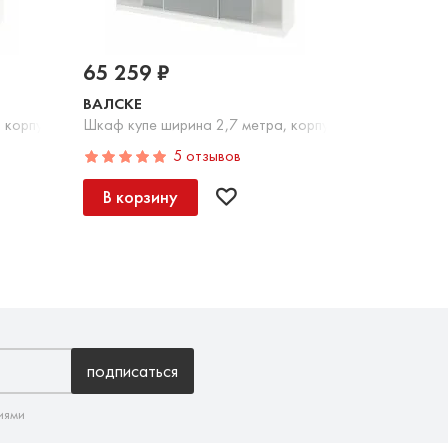
65 259 ₽
ВАЛСКЕ
 корпус белый, фасад серое стекло, зеркало
Шкаф купе ширина 2,7 метра, корпус белый, фасад с
5 отзывов
В корзину
подписаться
иями