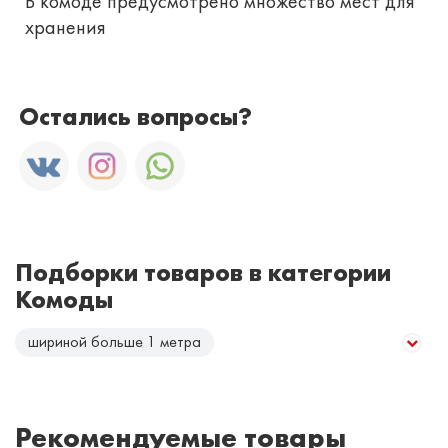
В комоде предусмотрено множество мест для
хранения
Остались вопросы?
Подборки товаров в категории
Комоды
шириной больше 1 метра
шириной меньше 1 метра
глянцевые
в скандинавском стиле
открытие от нажатия
Рекомендуемые товары