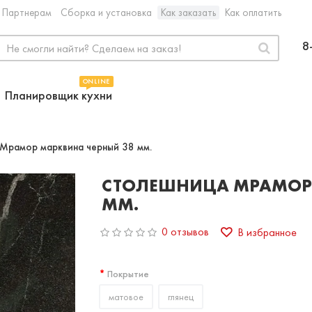
Партнерам
Сборка и установка
Как заказать
Как оплатить
8
ONLINE
Планировщик кухни
Мрамор марквина черный 38 мм.
СТОЛЕШНИЦА МРАМОР 
ММ.
0 отзывов
В избранное
Покрытие
матовое
глянец