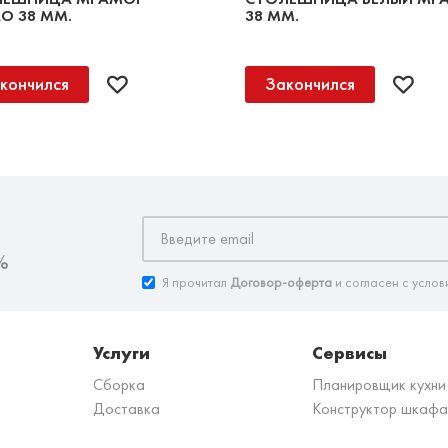
О 38 ММ.
38 ММ.
кончился
Закончился
%
Я прочитал
Договор-оферта
и согласен с услов
Услуги
Сервисы
Сборка
Планировщик кухни
Доставка
Конструктор шкафа
з