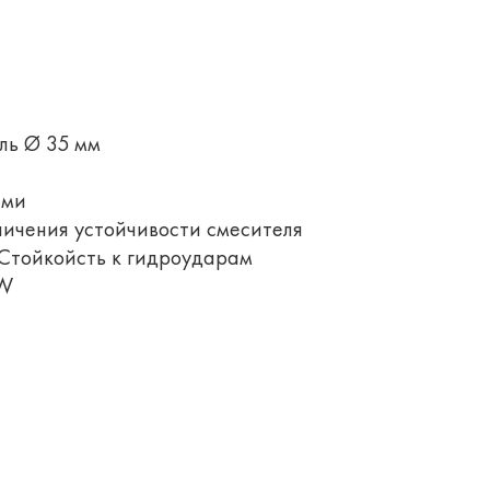
ль Ø 35 мм
ами
ичения устойчивости смесителя
 Стойкойсть к гидроударам
GW