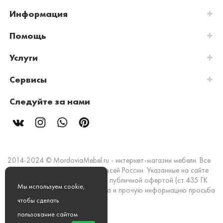
Информация
Помощь
Услуги
Сервисы
Следуйте за нами
2014-2024 © MordoviaMebel.ru - интернет-магазин мебели. Все
права защищены. Доставка по всей России. Указанные на сайте
цены и информация не являются публичной офертой (ст.435 ГК
Мы используем cookie,
РФ). Стоимость, наличие товара и прочую информацию просьба
уточнять в офисах продаж.
чтобы сделать
пользование сайтом