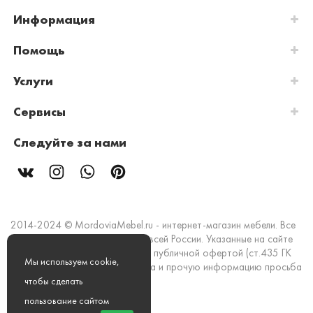
Информация
Помощь
Услуги
Сервисы
Следуйте за нами
2014-2024 © MordoviaMebel.ru - интернет-магазин мебели. Все
права защищены. Доставка по всей России. Указанные на сайте
цены и информация не являются публичной офертой (ст.435 ГК
Мы используем cookie,
РФ). Стоимость, наличие товара и прочую информацию просьба
уточнять в офисах продаж.
чтобы сделать
пользование сайтом