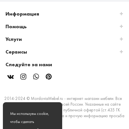
Информация
Помощь
Услуги
Сервисы
Следуйте за нами
2014-2024 © MordoviaMebel.ru - интернет-магазин мебели. Все
права защищены. Доставка по всей России. Указанные на сайте
цены и информация не являются публичной офертой (ст.435 ГК
Мы используем cookie,
РФ). Стоимость, наличие товара и прочую информацию просьба
уточнять в офисах продаж.
чтобы сделать