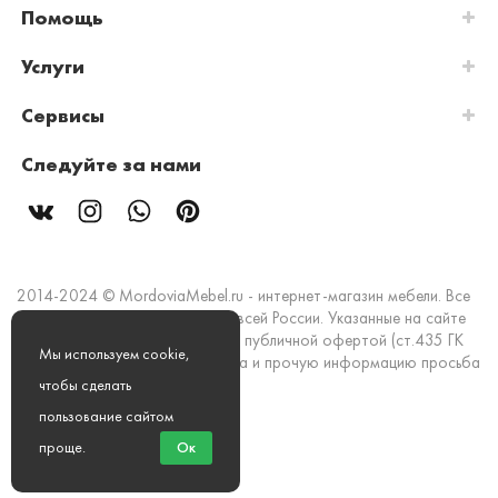
Помощь
Услуги
Сервисы
Следуйте за нами
2014-2024 © MordoviaMebel.ru - интернет-магазин мебели. Все
права защищены. Доставка по всей России. Указанные на сайте
цены и информация не являются публичной офертой (ст.435 ГК
Мы используем cookie,
РФ). Стоимость, наличие товара и прочую информацию просьба
уточнять в офисах продаж.
чтобы сделать
пользование сайтом
Мы принимаем к оплате:
проще
.
Ок