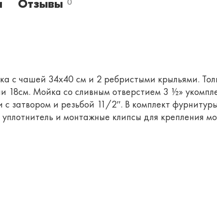
и
Отзывы
0
ка с чашей 34х40 см и 2 ребристыми крыльями. Тол
ши 18см. Мойка со сливным отверстием 3 ½» укомпл
 с затвором и резьбой 11/2″. В комплект фурнитур
, уплотнитель и монтажные клипсы для крепления м