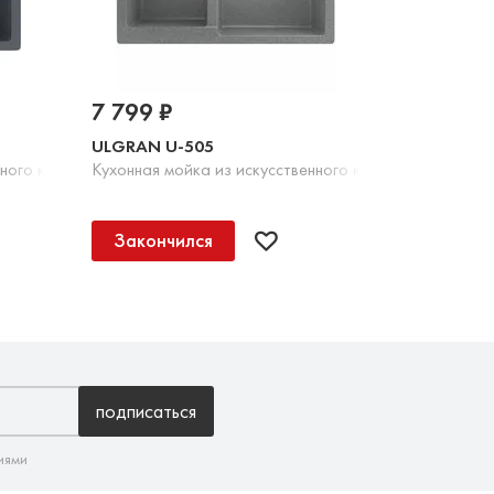
7 799 ₽
ULGRAN U-505
нного камня, 343 Антрацит
Кухонная мойка из искусственного камня, 342 Графит
Закончился
подписаться
иями