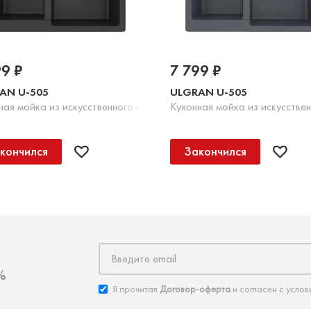
99 ₽
7 799 ₽
AN U-505
ULGRAN U-505
Шоколад
ная мойка из искусственного камня, 344 Ультра-черный
Кухонная мойка из искусстве
кончился
Закончился
%
Я прочитал
Договор-оферта
и согласен с услов