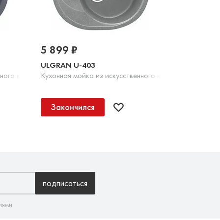
5 899 ₽
ULGRAN U-403
нного камня, 343 Антрацит
Кухонная мойка из искусственного камня, 342 Графит
Закончился
подписаться
иями