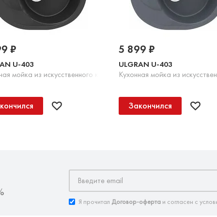
99 ₽
5 899 ₽
AN U-403
ULGRAN U-403
Шоколад
ная мойка из искусственного камня, 344 Ультра-черный
Кухонная мойка из искусстве
кончился
Закончился
%
Я прочитал
Договор-оферта
и согласен с услов