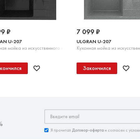
99 ₽
7 099 ₽
AN U-207
ULGRAN U-207
Шоколад
ная мойка из искусственного камня, 344 Ультра-черный
Кухонная мойка из искусстве
кончился
Закончился
%
Я прочитал
Договор-оферта
и согласен с услов