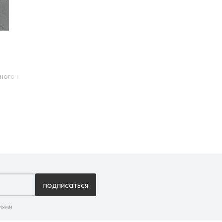
нного камня, 342 Графитовый
подписаться
иями