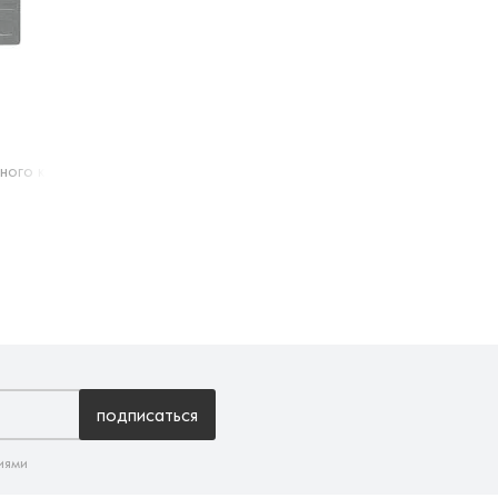
нного камня, 342 Графитовый
подписаться
иями