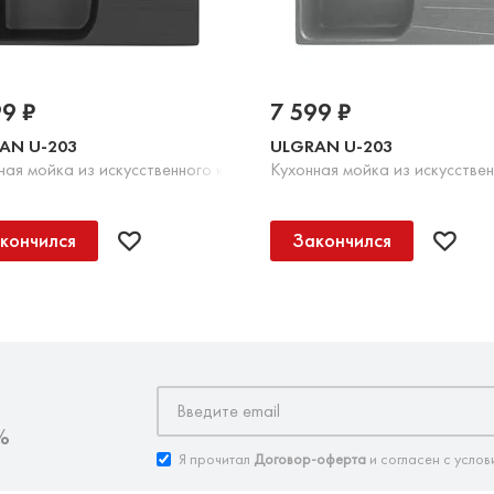
99 ₽
7 599 ₽
AN U-203
ULGRAN U-203
Шоколад
ная мойка из искусственного камня, 344 Ультра-черный
Кухонная мойка из искусстве
кончился
Закончился
%
Я прочитал
Договор-оферта
и согласен с услов