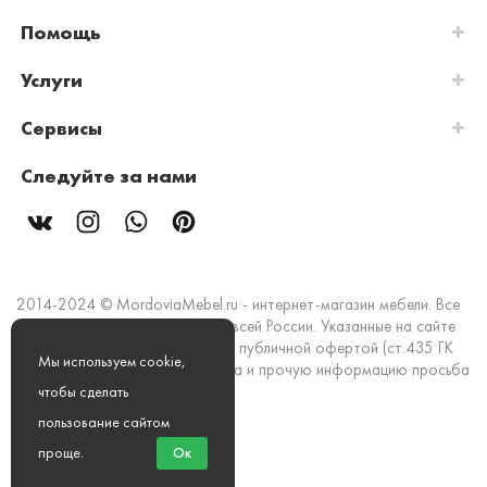
Помощь
Услуги
Сервисы
Следуйте за нами
2014-2024 © MordoviaMebel.ru - интернет-магазин мебели. Все
права защищены. Доставка по всей России. Указанные на сайте
цены и информация не являются публичной офертой (ст.435 ГК
Мы используем cookie,
РФ). Стоимость, наличие товара и прочую информацию просьба
уточнять в офисах продаж.
чтобы сделать
пользование сайтом
Мы принимаем к оплате:
проще
.
Ок