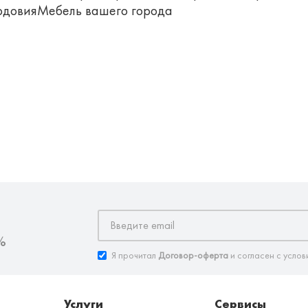
рдовияМебель вашего города
%
Я прочитал
Договор-оферта
и согласен с услов
Услуги
Сервисы