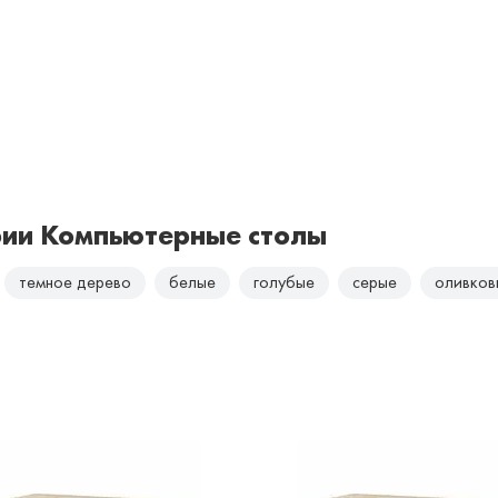
рии Компьютерные столы
темное дерево
белые
голубые
серые
оливков