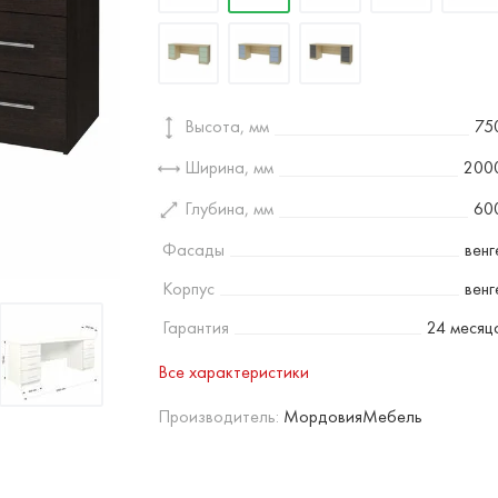
Высота, мм
75
Ширина, мм
200
Глубина, мм
60
Фасады
венг
Корпус
венг
Гарантия
24 месяц
Все характеристики
Производитель:
МордовияМебель