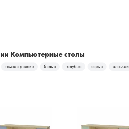
рии Компьютерные столы
темное дерево
белые
голубые
серые
оливков