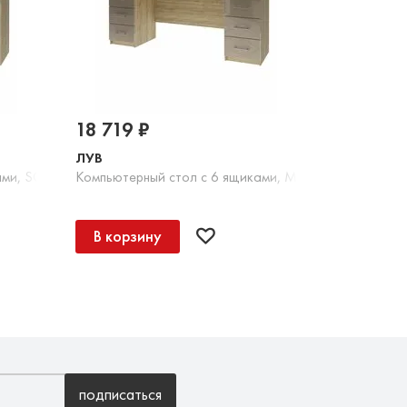
18 719 ₽
ЛУВ
ами, SOFT TOUCH оливковый
Компьютерный стол с 6 ящиками, МДФ каппучино гл
В корзину
подписаться