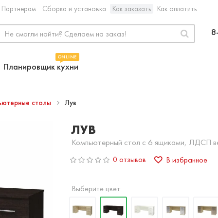
Партнерам
Сборка и установка
Как заказать
Как оплатить
8
ONLINE
Планировщик кухни
ьютерные столы
Лув
ЛУВ
Компьютерный стол с 6 ящиками, ЛДСП в
0 отзывов
В избранное
Выберите цвет: